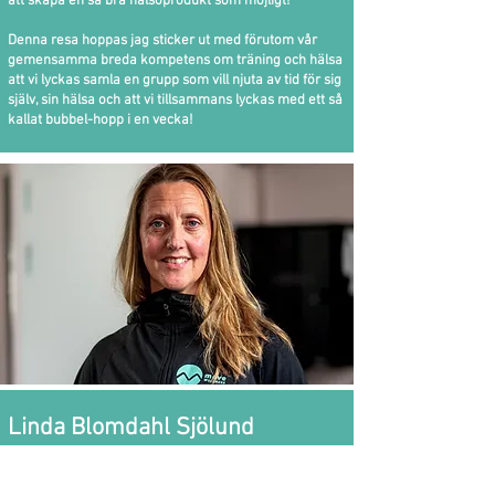
att skapa en så bra hälsoprodukt som möjligt!
Denna resa hoppas jag sticker ut med förutom vår
gemensamma breda kompetens om träning och hälsa
att vi lyckas samla en grupp som vill njuta av tid för sig
själv, sin hälsa och att vi tillsammans lyckas med ett så
kallat bubbel-hopp i en vecka!
Linda Blomda
hl Sjölund
Jag har träning som både yrke
och hobby och har