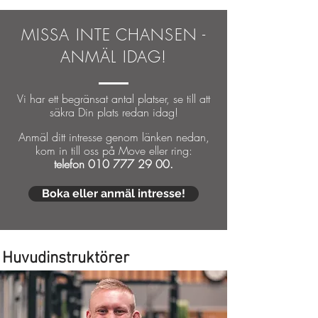
MISSA INTE CHANSEN -
ANMÄL IDAG!
Vi har ett begränsat antal platser, se till att
säkra Din plats reda
n idag!
Anmäl ditt intresse genom länken nedan,
kom in till oss på Move eller ring:
telefon
010 777 29 00
.
Boka eller anmäl intresse!
Huvudinstruktörer