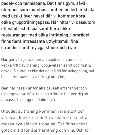
padel- och tennisbana. Det finns gym, såväl
utomhus som inomhus samt en underbar shala
med utsikt över havet där vi kommer köra
olika gruppträningspass. Här hittar vi dessutom
ett välutrustat spa samt flera olika
restauranger med olika inriktning. I området
finns flera intressanta utflyktsmål, fina
stränder samt mysiga städer och byar.
Här ger vi dig chansen att uppleva en underbar
vecka fylld av träning, upplevelser samt god mat &
dryck. Självfallet blir det också tid för avkoppling, sol,
bad samt massor av härligt umgänge.
Den här resan är för alla oavsett erfarenhet och
träningsvana. Våra duktiga tränare hjälper dig att
anpassa träningen till din nivå.
Utbudet av träning kommer vara stort och
varierat, kanske är detta veckan då du hittar
massa nya sätt att träna på. Det finns också
gott om tid för återhämtning och vila. Och för