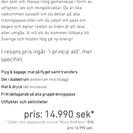
den som vill, massa rolig gemenskap i form av
utflykter, lek och mingelkvällar. Du är lika
välkommen oavsett om du deltar på alla
träningspass eller om du väljer ett pass om
dagen och ägnar resten av tiden åt att läsa
eller umgås. Vi vill att du kommer tillbaka till
Sverige och hösten hög på ny energi!
I resans pris ingår "i princip allt", mer
specifikt:
Flyg & bagage, mat på flyget samt transfers
Del i dubbelrum
(enkelrum mot tillägg)
Mat & dryck
(All inclusive)
Fritt deltagande på alla gruppträningspass
Utflykter och aktiviteter​
pris: 1
4
.990 s
ek*
* Gäller mot uppgivande av kod
"Move Wellne
ss
"
.
Ord.
pris 1
6.990 sek.