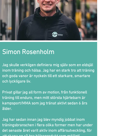
Simon Rosenholm
Jag skulle verkligen definiera mig själv som en eldsjäl
inom träning och hälsa. Jag har en stark tro att träning
och goda vanor är nyckeln till ett starkare, smartare
och lyckligare liv.
Privat gillar jag all form av motion, från funktionell
träning till enduro, men mitt största hjärtebarn är
kampsport/MMA som jag tränat aktivt sedan 6 års
ålder.
Jag har sedan innan jag blev myndig jobbat inom
träningsbranschen i flera olika former men har under
det senaste året varit aktiv inom affärsutveckling, för