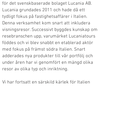
för det svenskbaserade bolaget Lucania AB.
Lucania grundades 2011 och hade då ett
tydligt fokus på fastighetsaffärer i Italien.
Denna verksamhet kom snart att inkludera
visningsresor. Successivt byggdes kunskap om
resebranschen upp, varumärket Lucaniatours
föddes och vi blev snabbt en etablerad aktör
med fokus på främst södra Italien.
Snart
adderades nya produkter till vår portfölj och
under åren har vi genomfört en mängd olika
resor av olika typ och inriktning.
Vi har fortsatt en särskild kärlek för Italien
men erbjuder numera resor också till andra
länder. För närvarande fokuserar vi främst på
aktivitets- och temabaserade resor, särskilt
inom segmenten Wellness och Golf samt på
s.k. incentive-resor. För det allra mesta
skräddarsys dessa resor för varje enskild
kund men återkommande anordnar vi också
egna gruppresor.